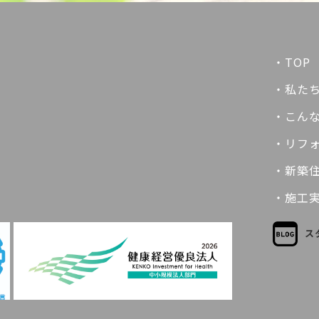
・TOP
・私た
・こん
・リフ
・新築
・施工
ス